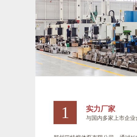
1
实力厂家
与国内多家上市企业