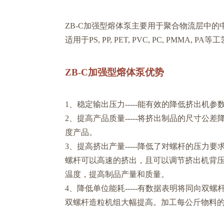
ZB-C加强型熔体泵主要用于聚合物流层中
适用于PS, PP, PET, PVC, PC, PMMA, PA
ZB-C加强型熔体泵优势
1、稳定输出压力-----能有效的降低挤出机
2、提高产品质量-----将挤出制品的尺寸
度产品。
3、提高挤出产量-----降低了对螺杆的压
螺杆可以高速的挤出，且可以调节挤出机背
温度，提高制品产量和质量。
4、降低单位能耗-----有数据表明将同向
双螺杆造粒机组大幅提高。加工每公斤物料