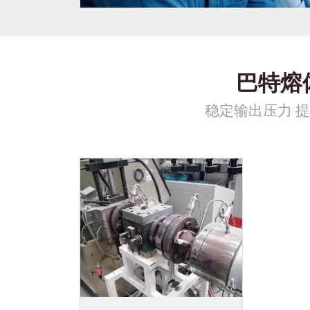
巴特熔
稳定输出压力 