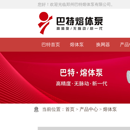
您好！欢迎光临郑州巴特熔体泵有限公司。
巴特首页
熔体泵
换网器
产品
当前位置：
首页
>
产品中心
>
熔体泵