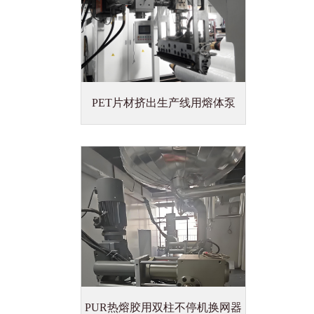
PET片材挤出生产线用熔体泵
PUR热熔胶用双柱不停机换网器