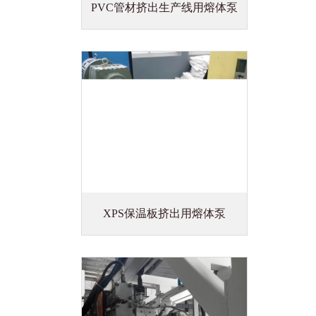
PVC管材挤出生产线用熔体泵
XPS保温板挤出用熔体泵