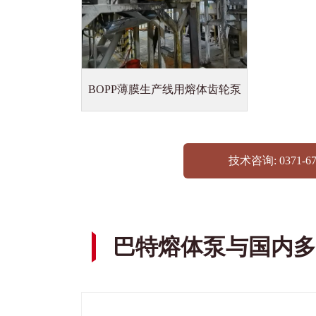
BOPP薄膜生产线用熔体齿轮泵
技术咨询: 0371-67
巴特熔体泵与国内多