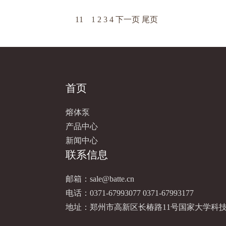
11
1
2
3
4
下一页
尾页
首页
熔体泵
产品中心
新闻中心
联系信息
邮箱：
sale@batte.cn
电话：
0371-67993077
0371-67993177
地址：郑州市高新区长椿路11号国家大学科