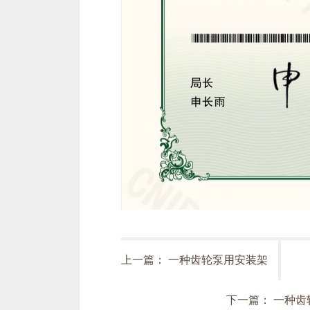
上一篇：
一种齿轮泵用安装架
下一篇：
一种齿