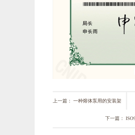
上一篇：
一种熔体泵用的安装架
下一篇：
IS