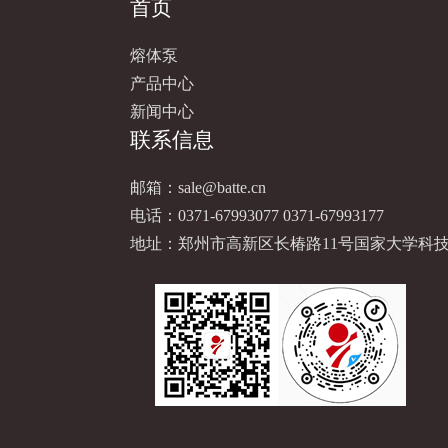
首页
熔体泵
产品中心
新闻中心
联系信息
邮箱：
sale@batte.cn
电话：
0371-67993077
0371-67993177
地址：郑州市高新区长椿路11号国家大学科