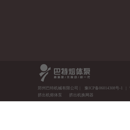
郑州巴特机械有限公司 |
豫ICP备06014308号-1
|
挤出机熔体泵
挤出机换网器