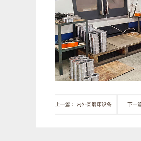
上一篇：
内外圆磨床设备
下一