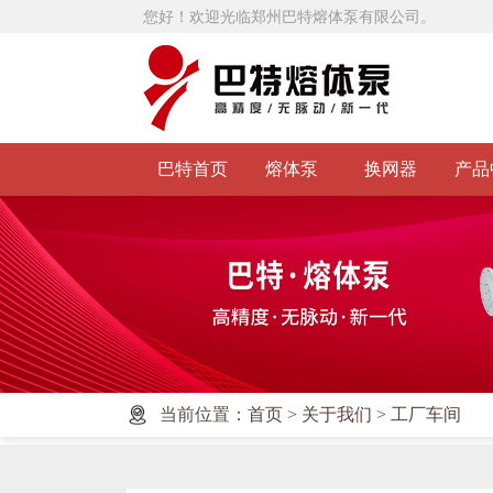
您好！欢迎光临郑州巴特熔体泵有限公司。
巴特首页
熔体泵
换网器
产品
当前位置：
首页
>
关于我们
>
工厂车间