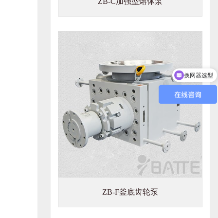
ZB-C加强型熔体泵
换网器选型
ZB-F釜底齿轮泵