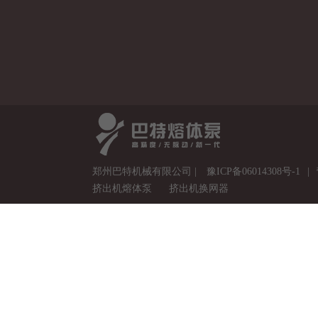
郑州巴特机械有限公司 |
豫ICP备06014308号-1
|
挤出机熔体泵
挤出机换网器