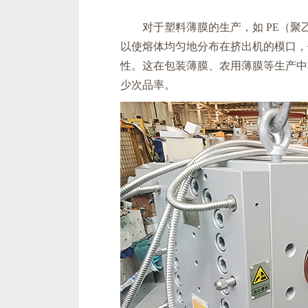
对于塑料薄膜的生产，如 PE（聚
以使熔体均匀地分布在挤出机的模口，
性。这在包装薄膜、农用薄膜等生产中
少次品率。